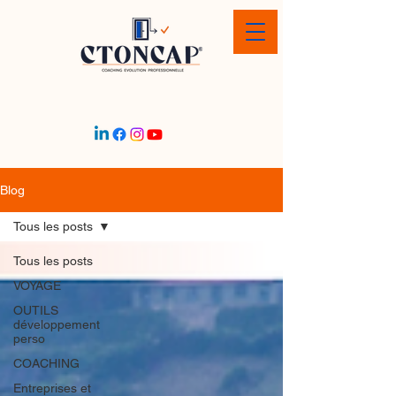
Blog
Tous les posts
Tous les posts
VOYAGE
OUTILS
développement
perso
COACHING
Entreprises et