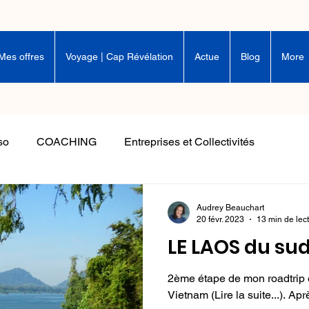
Mes offres
Voyage | Cap Révélation
Actue
Blog
More
so
COACHING
Entreprises et Collectivités
Audrey Beauchart
20 févr. 2023
13 min de lec
LE LAOS du su
2ème étape de mon roadtrip 
Vietnam (Lire la suite...). Apr