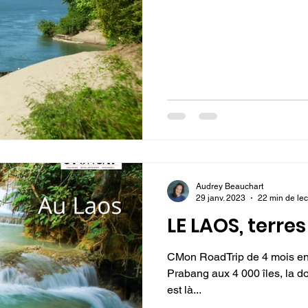
Audrey Beauchart
29 janv. 2023
22 min de lec
LE LAOS, terre
CMon RoadTrip de 4 mois en
Prabang aux 4 000 îles, la do
est là...